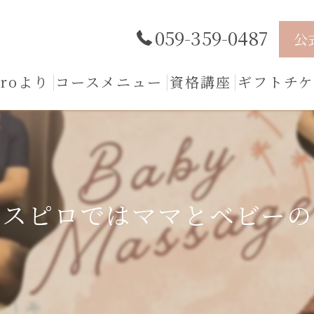
059-359-0487
公
iroより
コースメニュー
資格講座
ギフトチケ
スピロではママとベビーの